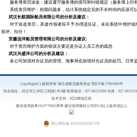
服务簿资历涂改：建议遵守服务簿的填写和纠错规定（服务簿上印
系统资历维护：初期问题多，估计系统稳定后的不长时间内应该可
武汉长航国际船员有限公司的分析及建议：
对于涂改资历，弄虚作假者应不予办理适任证。未在系统中维护或
批评。扣分！
安徽远洋船员管理有限公司的分析及建议:
对于资历维护方面的错误主要还是办证人员工作的疏忽
武汉兴盛洋公司的分析及建议：
各公司加强对办证员的管理。海事局也加强对办证员的处罚。日常
CopyRight(C) 版权所有 湖北省船员服务协会
鄂ICP备17001664号
协会地址：武汉市江岸区三阳路1号5楼 联系电话：027-86533588 传真：027-865335
技术支持：
武汉网福互联
最佳使用效果1024*768分辨率 建议使用微软公司IE6.0以上版本或以上
鄂公网安备 42010202002073号