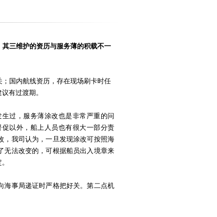
；其三维护的资历与服务薄的积载不一
关；国内航线资历，存在现场刷卡时任
建议有过渡期。
发生过，服务薄涂改也是非常严重的问
督促以外，船上人员也有很大一部分责
改，我司认为，一旦发现涂改可按照海
了无法改变的，可根据船员出入境章来
定。
向海事局递证时严格把好关。第二点机
。