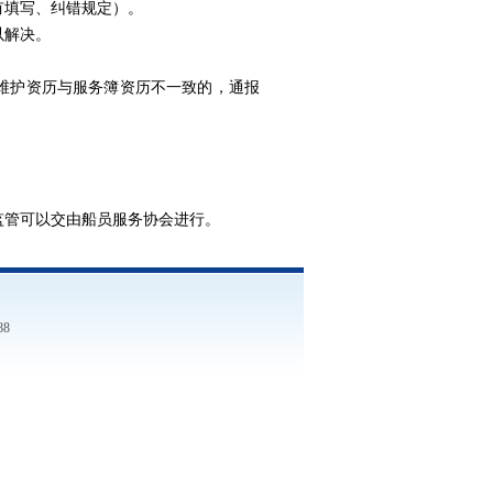
有填写、纠错规定）。
以解决。
维护资历与服务簿资历不一致的，通报
监管可以交由船员服务协会进行。
88