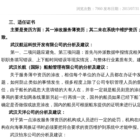
浏览次数：7960 发布日期：2013/07/31
三、适任证书
主要是资历方面：其一涂改服务薄资历；其二未在系统中维护资历
致。
武汉航运科技开发有限公司的分析及建议：
第一、二项问题应避免。第三项问题：首先与外派数据申报情况相
职职务填写错误、上下船时间错误等现实情况，与整体行业素质有关。
武汉长航（国际）船舶管理有限公司的分析及建议：
关于服务薄中资历的涂改，相信每个单位的办证人员都在办证中
题，如何防止类似的事情发生，很多程度上除了公司专职管理人员的
任，由于船长的疏忽大意填错的大有人在，并非一定就是船员刻意的涂
事局的要求划两条线重新另起一行再填一次，国外的船员如果已经下船
确定是否做假或故意涂改，国内的船员可根据船东提供的证明来进行认
武汉天洋公司的分析及建议：
对于第一点涂改服务簿资历的机构或人员进行一定的处罚，机构在
构在向海事局换证书时必须要把符合要求的资历维护到系统中才能申报
武汉怡东公司的分析及建议：